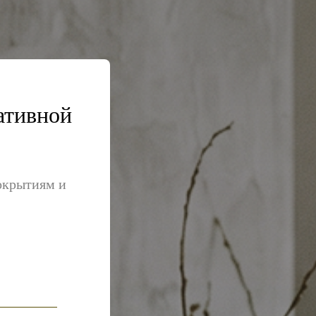
ативной
покрытиям и