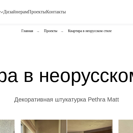
с
Дизайнерам
Проекты
Контакты
Главная
→
Проекты
→
Квартира в неорусском стиле
ра в неорусско
Декоративная штукатурка Pethra Matt