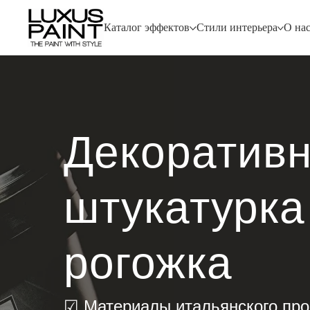
Каталог эффектов
Стили интерьера
О на
Декоратив
штукатурка
рогожка
☑ Материалы итальянского про