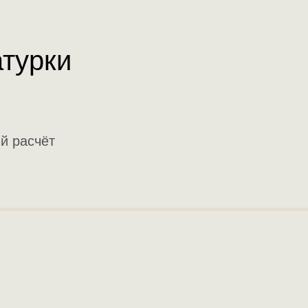
атурки
й расчёт