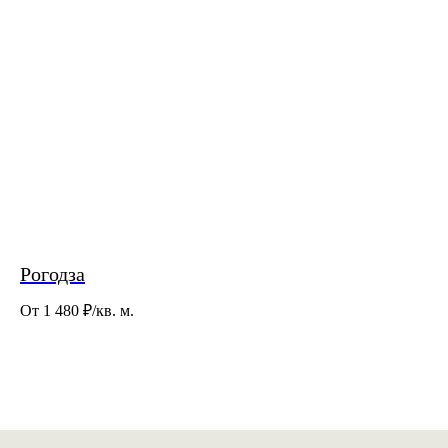
Рогодза
От 1 480
₽/кв. м.