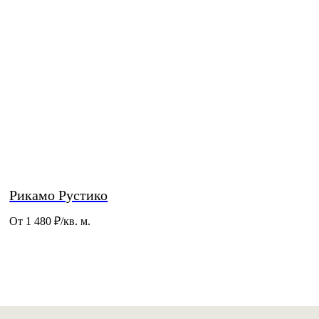
Рикамо Рустико
От 1 480
₽/кв. м.