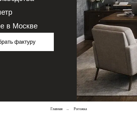
метр
е в Москве
рать фактуру
Главная
→
Рогожка