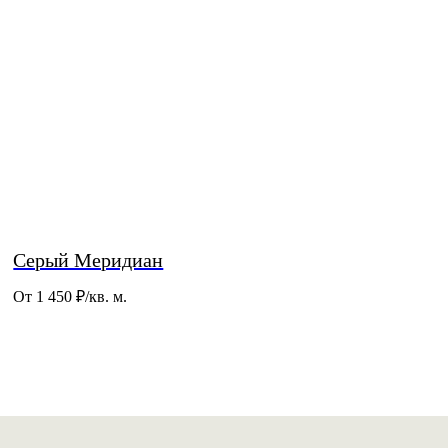
Серый Меридиан
От 1 450
₽/кв. м.