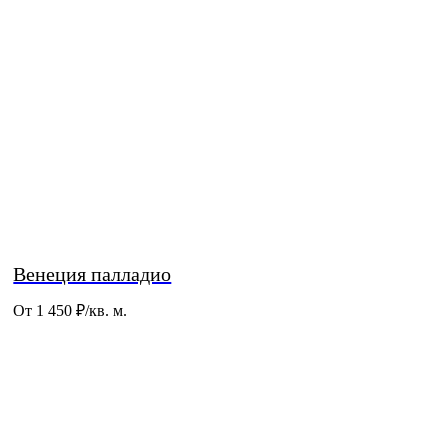
Венеция палладио
От 1 450
₽/кв. м.