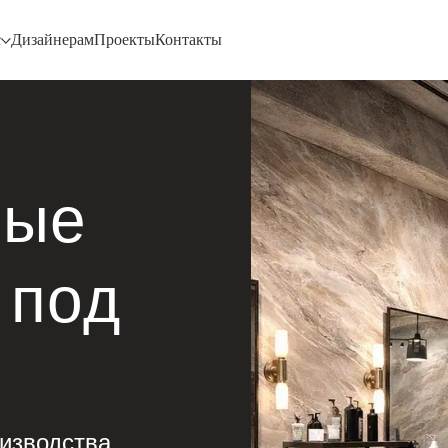
с
Дизайнерам
Проекты
Контакты
ные
 под
изводства