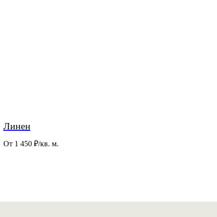
Линен
От 1 450
₽/кв. м.