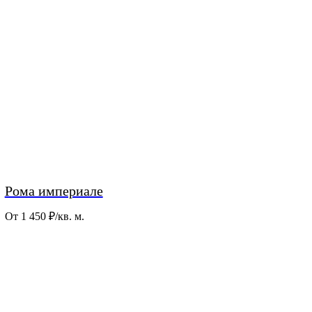
Рома империале
От 1 450
₽/кв. м.