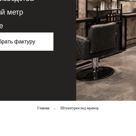
ый метр
е
рать фактуру
Главная
→
Штукатурки под мрамор