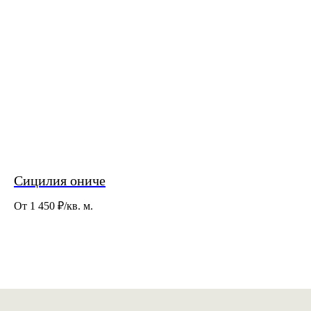
Сицилия ониче
От 1 450
₽/кв. м.