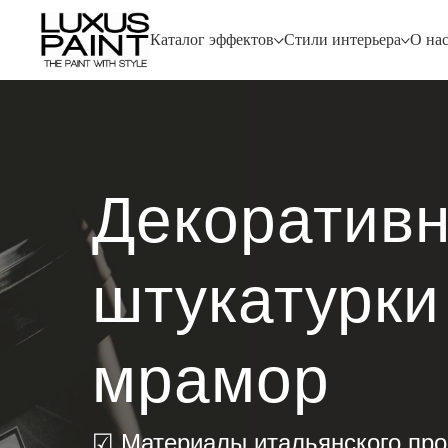
Каталог эффектов
Стили интерьера
О на
Декоратив
штукатурки
мрамор
☑ Материалы итальянского про