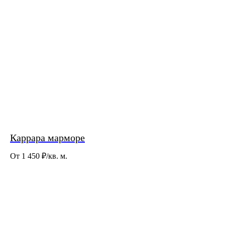
Каррара марморе
От 1 450
₽/кв. м.